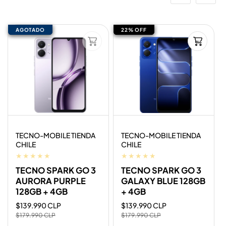
R
O
D
AGOTADO
AGOTADO
22% OFF
22% OFF
U
C
T
O
S
Proveedor:
Proveedor:
TECNO-MOBILE TIENDA
TECNO-MOBILE TIENDA
CHILE
CHILE
TECNO SPARK GO 3
TECNO SPARK GO 3
AURORA PURPLE
GALAXY BLUE 128GB
128GB + 4GB
+ 4GB
Precio
$139.990 CLP
Precio
Precio
$139.990 CLP
Precio
de
habitual
de
habitual
$179.990 CLP
$179.990 CLP
oferta
oferta