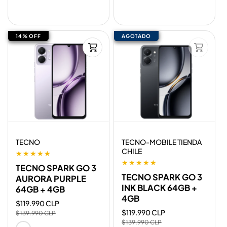
oferta
oferta
14% OFF
14% OFF
AGOTADO
AGOTADO
Proveedor:
Proveedor:
TECNO
TECNO-MOBILE TIENDA
CHILE
TECNO SPARK GO 3
TECNO SPARK GO 3
AURORA PURPLE
INK BLACK 64GB +
64GB + 4GB
4GB
Precio
$119.990 CLP
Precio
de
habitual
Precio
$119.990 CLP
Precio
$139.990 CLP
oferta
de
habitual
$139.990 CLP