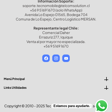
Información Soporte:
soporte.tecnomobile@telcomsolution.cl
+56 9 5169 1670 (solo WhatsApp)
Avenida Lo Espejo 01565, Bodega 704
Comuna de Lo Espejo, Centro Logístico MERSAN.
Representante legal Chile:
Comercial Daher
Errazuriz 277, Iquique
Venta al por mayor no especializada.
+56 9 5169 1670
Facebook
Instagram
YouTube
Menú Principal
Links Utilidades
Copyright © 2010 - 2025 Tecno. Todos los derechos reservados
Estamos para ayudarte.