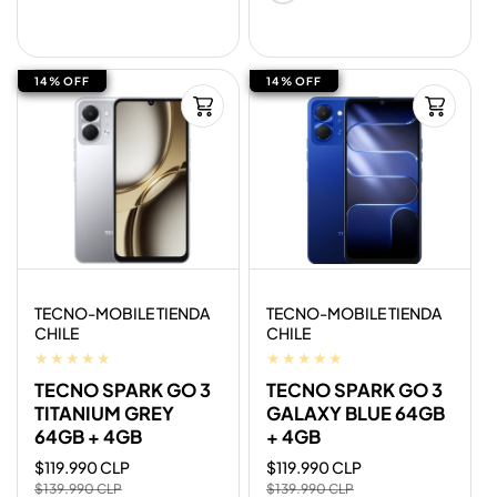
14% OFF
14% OFF
14% OFF
14% OFF
Proveedor:
Proveedor:
TECNO-MOBILE TIENDA
TECNO-MOBILE TIENDA
CHILE
CHILE
TECNO SPARK GO 3
TECNO SPARK GO 3
TITANIUM GREY
GALAXY BLUE 64GB
64GB + 4GB
+ 4GB
Precio
$119.990 CLP
Precio
Precio
$119.990 CLP
Precio
de
habitual
de
habitual
$139.990 CLP
$139.990 CLP