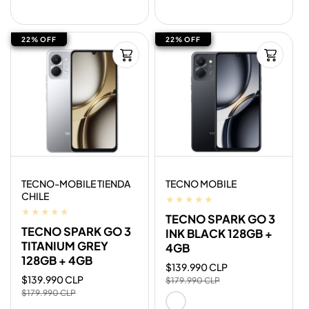
22% OFF
22% OFF
22% OFF
22% OFF
Proveedor:
Proveedor:
TECNO-MOBILE TIENDA
TECNO MOBILE
CHILE
TECNO SPARK GO 3
TECNO SPARK GO 3
INK BLACK 128GB +
TITANIUM GREY
4GB
128GB + 4GB
Precio
$139.990 CLP
Precio
Precio
$139.990 CLP
Precio
de
habitual
$179.990 CLP
de
habitual
oferta
$179.990 CLP
oferta