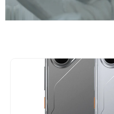
N
O
T