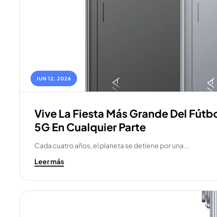
I
C
I
JUN 12, 2026
A
Vive La Fiesta Más Grande Del Fútb
S
5G En Cualquier Parte
Cada cuatro años, el planeta se detiene por una...
T
Leer más
E