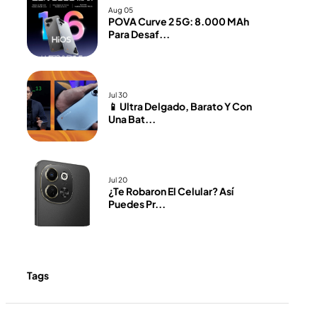
Aug 05
POVA Curve 2 5G: 8.000 MAh
Para Desaf...
Jul 30
📱 Ultra Delgado, Barato Y Con
Una Bat...
Jul 20
¿Te Robaron El Celular? Así
Puedes Pr...
Tags