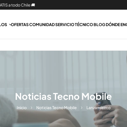
 todo Chile 🚚
LOS
OFERTAS
COMUNIDAD
SERVICIO TÉCNICO
BLOG
DÓNDE E
Noticias Tecno Mobile
Inicio
Noticias Tecno Mobile
Lanzamiento