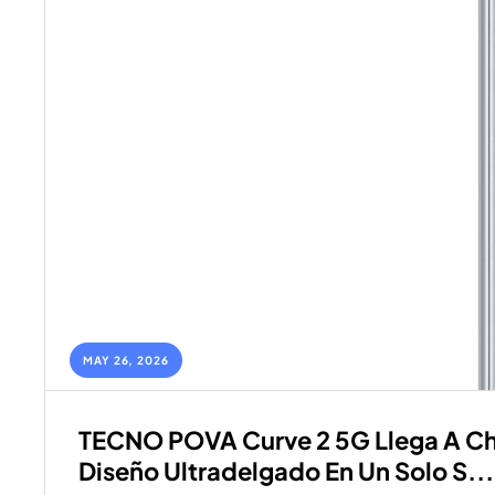
C
N
O
M
O
B
MAY 26, 2026
I
TECNO POVA Curve 2 5G Llega A Chil
L
Diseño Ultradelgado En Un Solo S...