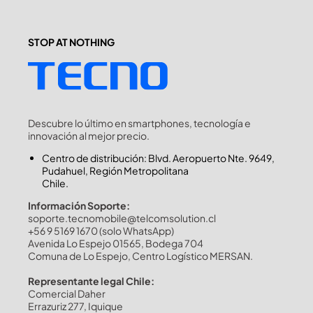
STOP AT NOTHING
Descubre lo último en smartphones, tecnología e
innovación al mejor precio.
Centro de distribución: Blvd. Aeropuerto Nte. 9649,
Pudahuel, Región Metropolitana
Chile.
Información Soporte:
soporte.tecnomobile@telcomsolution.cl
+56 9 5169 1670 (solo WhatsApp)
Avenida Lo Espejo 01565, Bodega 704
Comuna de Lo Espejo, Centro Logístico MERSAN.
Representante legal Chile:
Comercial Daher
Errazuriz 277, Iquique