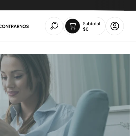
Despacho GRATIS a todo Chile 🚚
Subtotal
NCONTRARNOS
$0