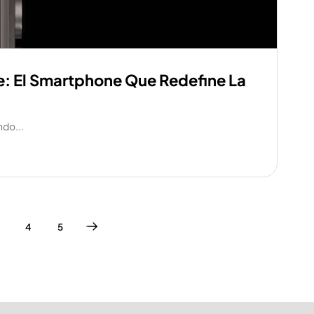
: El Smartphone Que Redefine La
ndo...
4
5