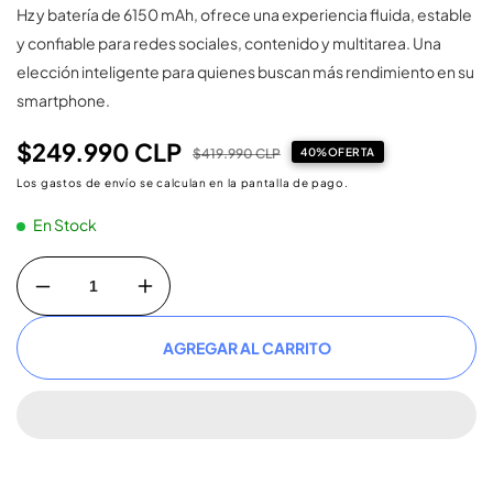
Hz y batería de 6150 mAh, ofrece una experiencia fluida, estable
y confiable para redes sociales, contenido y multitarea. Una
elección inteligente para quienes buscan más rendimiento en su
smartphone.
$249.990 CLP
Precio
Precio
$419.990 CLP
40%OFERTA
de
habitual
Los
gastos de envío
se calculan en la pantalla de pago.
oferta
En Stock
Reducir
Aumentar
cantidad
cantidad
para
para
Celular
Celular
AGREGAR AL CARRITO
Tecno
Tecno
Spark
Spark
50
50
5g
5g
256+8
256+8
Ink
Ink
Black
Black