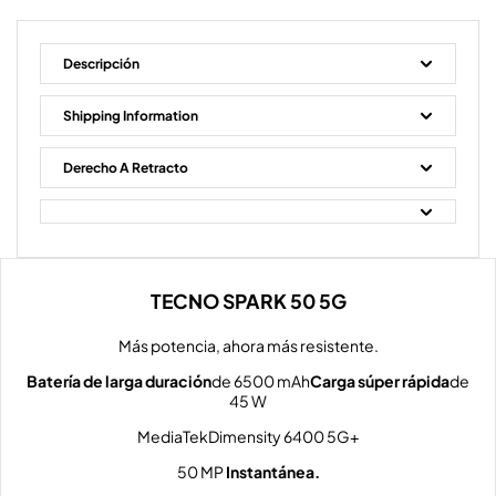
Descripción
Shipping Information
Derecho A Retracto
TECNO SPARK 50 5G
Más potencia, ahora más resistente.
Batería de larga duración
de 6500 mAh
Carga súper rápida
de
45 W
MediaTekDimensity 6400 5G+
50 MP
Instantánea.