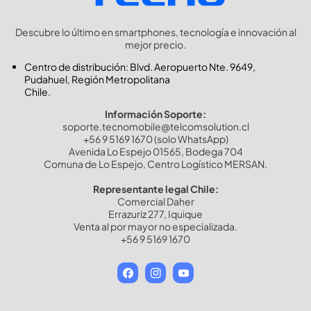
Descubre lo último en smartphones, tecnología e innovación al
mejor precio.
Centro de distribución: Blvd. Aeropuerto Nte. 9649,
Pudahuel, Región Metropolitana
Chile.
Información Soporte:
soporte.tecnomobile@telcomsolution.cl
+56 9 5169 1670 (solo WhatsApp)
Avenida Lo Espejo 01565, Bodega 704
Comuna de Lo Espejo, Centro Logístico MERSAN.
Representante legal Chile:
Comercial Daher
Errazuriz 277, Iquique
Venta al por mayor no especializada.
+56 9 5169 1670
Facebook
Instagram
YouTube